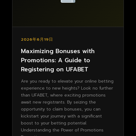
2026年6月19日
Maximizing Bonuses with
Promotions: A Guide to
Registering on UFABET
Are you ready to elevate your online betting
experience to new heights? Look no further
than UFABET, where exciting promotions
await new registrants. By seizing the
opportunity to claim bonuses, you can
kickstart your journey with a significant
boost to your betting potential.
Understanding the Power of Promotions