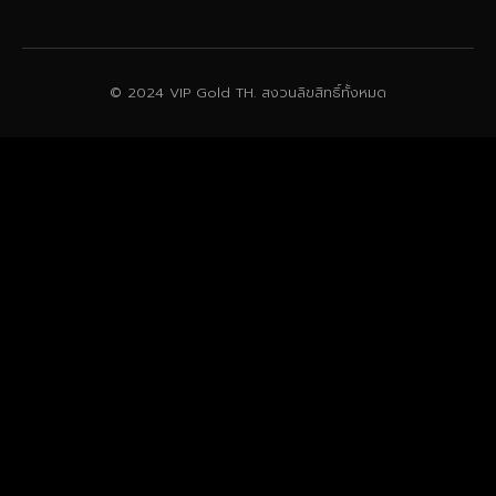
© 2024 VIP Gold TH. สงวนลิขสิทธิ์ทั้งหมด