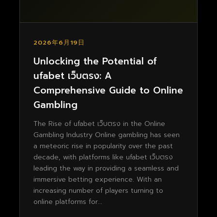
2026年6月19日
Unlocking the Potential of
ufabet เว็บตรง: A
Comprehensive Guide to Online
Gambling
The Rise of ufabet เว็บตรง in the Online
Gambling Industry Online gambling has seen
a meteoric rise in popularity over the past
decade, with platforms like ufabet เว็บตรง
leading the way in providing a seamless and
immersive betting experience. With an
increasing number of players turning to
online platforms for...