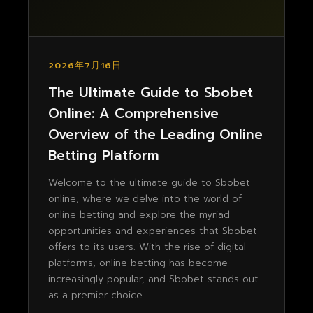
2026年7月16日
The Ultimate Guide to Sbobet
Online: A Comprehensive
Overview of the Leading Online
Betting Platform
Welcome to the ultimate guide to Sbobet
online, where we delve into the world of
online betting and explore the myriad
opportunities and experiences that Sbobet
offers to its users. With the rise of digital
platforms, online betting has become
increasingly popular, and Sbobet stands out
as a premier choice...