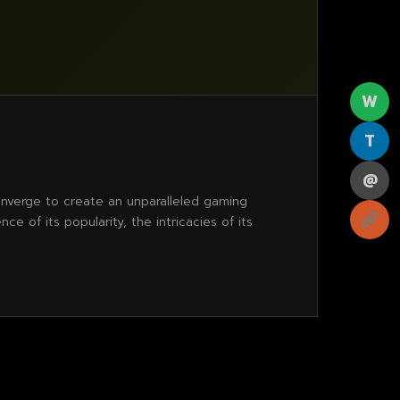
W
T
@
onverge to create an unparalleled gaming
 of its popularity, the intricacies of its