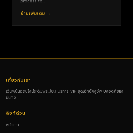
process to...
อ่านเพิ่มเติม →
เกี่ยวกับเรา
เว็บพนันออนไลน์ระดับพรีเมียม บริการ VIP สุดเอ็กซ์คลูซีฟ ปลอดภัยและ
มั่นคง
ลิงก์ด่วน
หน้าแรก