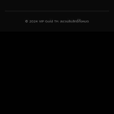
© 2024 VIP Gold TH. สงวนลิขสิทธิ์ทั้งหมด