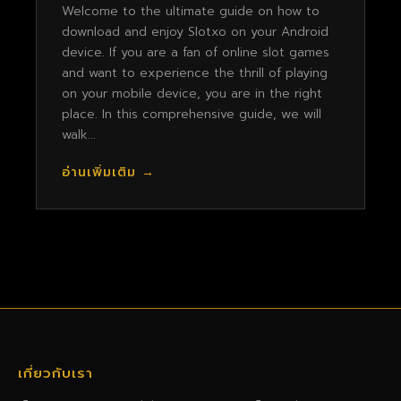
Welcome to the ultimate guide on how to
download and enjoy Slotxo on your Android
device. If you are a fan of online slot games
and want to experience the thrill of playing
on your mobile device, you are in the right
place. In this comprehensive guide, we will
walk...
อ่านเพิ่มเติม →
เกี่ยวกับเรา