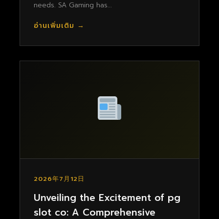
needs. SA Gaming has...
อ่านเพิ่มเติม →
2026年7月12日
Unveiling the Excitement of pg
slot co: A Comprehensive