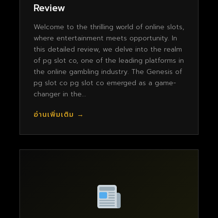
Review
Welcome to the thrilling world of online slots,
where entertainment meets opportunity. In
this detailed review, we delve into the realm
of pg slot co, one of the leading platforms in
the online gambling industry. The Genesis of
pg slot co pg slot co emerged as a game-
changer in the...
อ่านเพิ่มเติม →