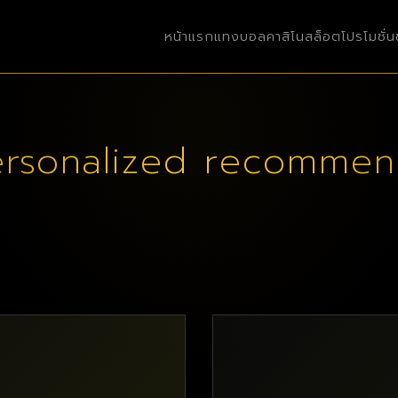
หน้าแรก
แทงบอล
คาสิโน
สล็อต
โปรโมชั่น
rsonalized recommen