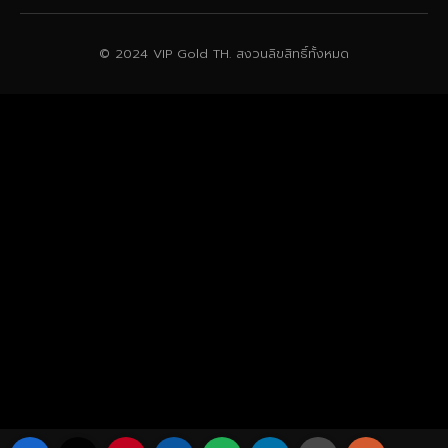
© 2024 VIP Gold TH. สงวนลิขสิทธิ์ทั้งหมด