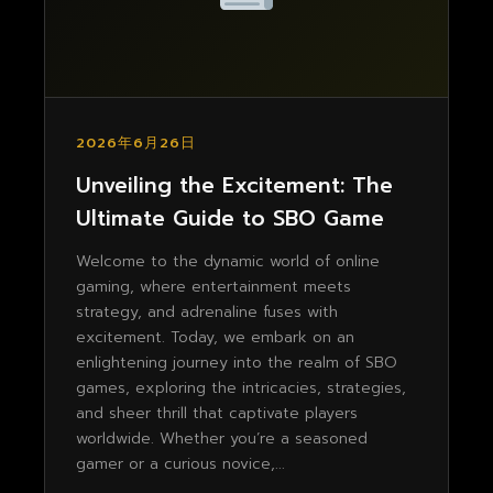
2026年6月26日
Unveiling the Excitement: The
Ultimate Guide to SBO Game
Welcome to the dynamic world of online
gaming, where entertainment meets
strategy, and adrenaline fuses with
excitement. Today, we embark on an
enlightening journey into the realm of SBO
games, exploring the intricacies, strategies,
and sheer thrill that captivate players
worldwide. Whether you’re a seasoned
gamer or a curious novice,...