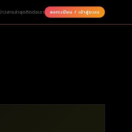
ข่าวสารล่าสุด
ติดต่อเรา
ลงทะเบียน / เข้าสู่ระบบ