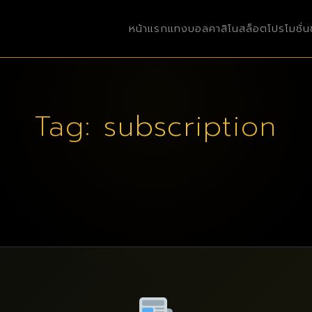
หน้าแรก
แทงบอล
คาสิโน
สล็อต
โปรโมชั่น
Tag:
subscription