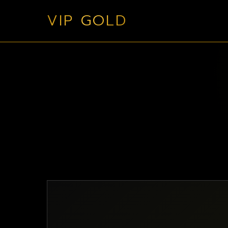
VIP GOLD