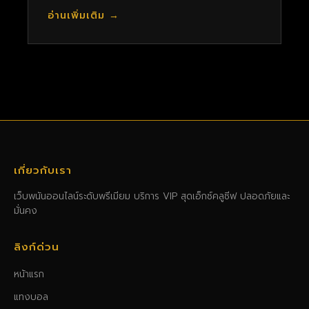
อ่านเพิ่มเติม →
เกี่ยวกับเรา
เว็บพนันออนไลน์ระดับพรีเมียม บริการ VIP สุดเอ็กซ์คลูซีฟ ปลอดภัยและ
มั่นคง
ลิงก์ด่วน
หน้าแรก
แทงบอล