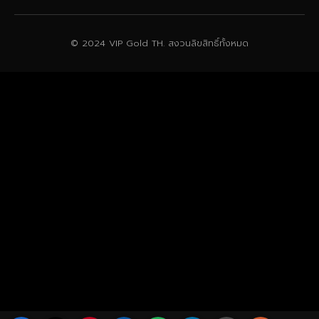
© 2024 VIP Gold TH. สงวนลิขสิทธิ์ทั้งหมด