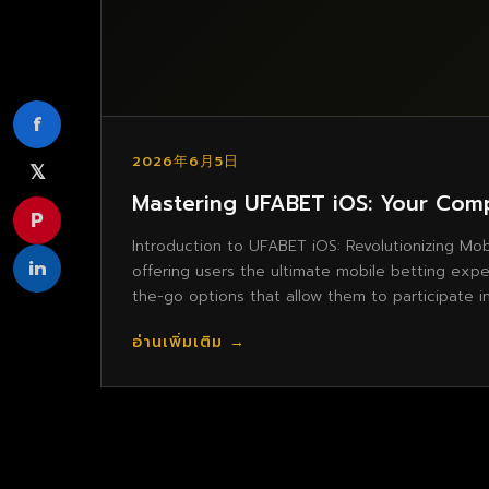
f
2026年6月5日
𝕏
Mastering UFABET iOS: Your Comp
P
Introduction to UFABET iOS: Revolutionizing Mob
in
offering users the ultimate mobile betting exp
the-go options that allow them to participate in.
อ่านเพิ่มเติม →