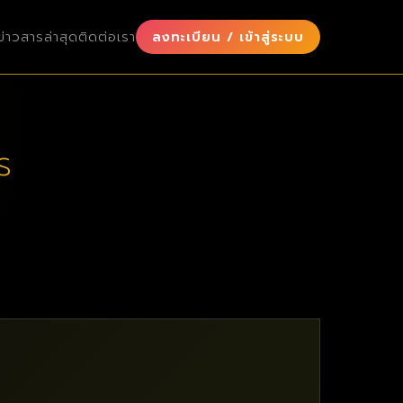
ข่าวสารล่าสุด
ติดต่อเรา
ลงทะเบียน / เข้าสู่ระบบ
s