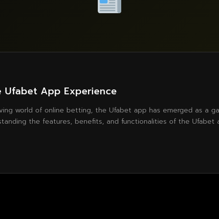
he Ufabet App Experience
lving world of online betting, the Ufabet app has emerged as a 
tanding the features, benefits, and functionalities of the Ufabe