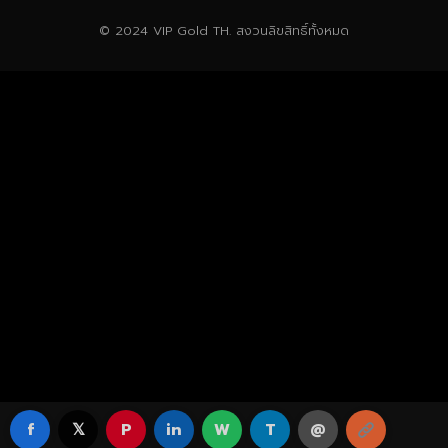
© 2024 VIP Gold TH. สงวนลิขสิทธิ์ทั้งหมด
f
𝕏
P
in
W
T
@