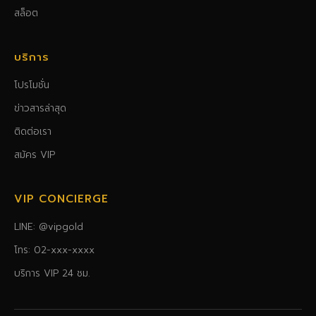
สล็อต
บริการ
โปรโมชั่น
ข่าวสารล่าสุด
ติดต่อเรา
สมัคร VIP
VIP CONCIERGE
LINE: @vipgold
โทร: 02-xxx-xxxx
บริการ VIP 24 ชม.