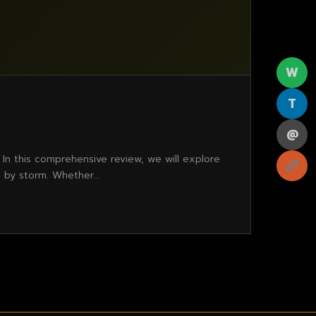
W
T
@
In this comprehensive review, we will explore
d by storm. Whether...